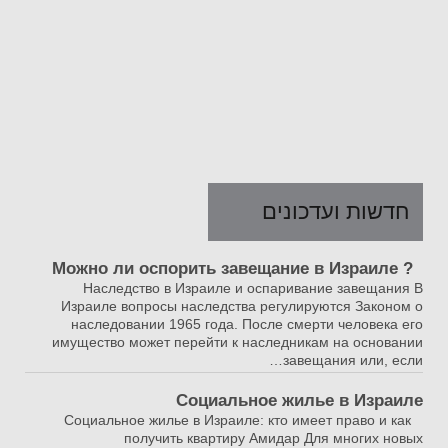
חדשות ועדכונים
? Можно ли оспорить завещание в Израиле
Наследство в Израиле и оспаривание завещания В
Израиле вопросы наследства регулируются Законом о
наследовании 1965 года. После смерти человека его
имущество может перейти к наследникам на основании
завещания или, если…
Социальное жилье в Израиле
Социальное жилье в Израиле: кто имеет право и как
получить квартиру Амидар Для многих новых