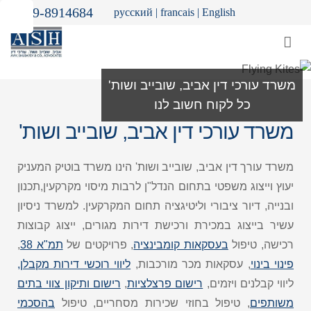
09-8914684
русский
|
francais
|
English
משרד עורכי דין אביב, שובייב ושות'
כל לקוח חשוב לנו
משרד עורכי דין אביב, שובייב ושות'
משרד עורך דין אביב, שובייב ושות' הינו משרד בוטיק המעניק
יעוץ וייצוג משפטי בתחום הנדל"ן לרבות מיסוי מקרקעין,תכנון
ובנייה, דיור ציבורי וליטיגציה תחום המקרקעין. למשרד ניסיון
עשיר בייצוג במכירת ורכישת דירות מגורים, ייצוג קבוצות
רכישה, טיפול
בעסקאות קומבינציה
, פרויקטים של
תמ"א 38
,
פינוי בינוי
, עסקאות מכר מורכבות,
ליווי רוכשי דירות מקבלן,
ליווי קבלנים ויזמים,
רישום פרצלציות
,
רישום ותיקון צווי בתים
משותפים
, טיפול בחוזי שכירות מסחריים, טיפול
בהסכמי