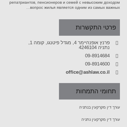
репатриантов, пенсионеров и семей с невысоким доходом
вопрос жилья является одним из самых важных…
פרטי התקשרות
פרנץ אופנהיימר 4, מגדל פיטנגו, קומה 1,
נתניה 4246104
09-8914684
09-8914600
office@ashlaw.co.il
תחומי התמחות
עורך דין מקרקעין בנתניה
עורך דין מקרקעין נתניה