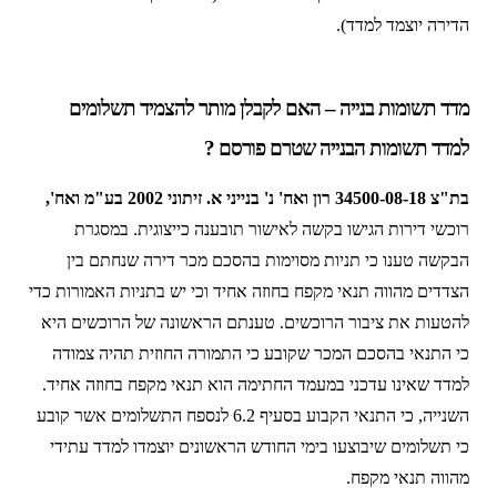
הדירה יוצמד למדד).
מדד תשומות בנייה – האם לקבלן מותר להצמיד תשלומים
למדד תשומות הבנייה שטרם פורסם ?
בת"צ 34500-08-18 רון ואח' נ' בנייני א. זיתוני 2002 בע"מ ואח',
רוכשי דירות הגישו בקשה לאישור תובענה כייצוגית. במסגרת
הבקשה טענו כי תניות מסוימות בהסכם מכר דירה שנחתם בין
הצדדים מהווה תנאי מקפח בחוזה אחיד וכי יש בתניות האמורות כדי
להטעות את ציבור הרוכשים. טענתם הראשונה של הרוכשים היא
כי התנאי בהסכם המכר שקובע כי התמורה החוזית תהיה צמודה
למדד שאינו עדכני במעמד החתימה הוא תנאי מקפח בחוזה אחיד.
השנייה, כי התנאי הקבוע בסעיף 6.2 לנספח התשלומים אשר קובע
כי תשלומים שיבוצעו בימי החודש הראשונים יוצמדו למדד עתידי
מהווה תנאי מקפח.