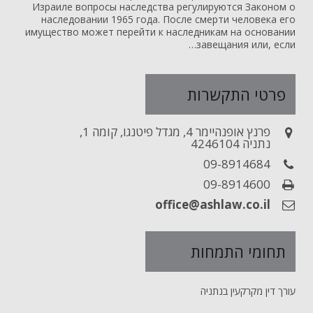
Израиле вопросы наследства регулируются Законом о
наследовании 1965 года. После смерти человека его
имущество может перейти к наследникам на основании
завещания или, если…
פרטי התקשרות
פרנץ אופנהיימר 4, מגדל פיטנגו, קומה 1,
נתניה 4246104
09-8914684
09-8914600
office@ashlaw.co.il
תחומי התמחות
עורך דין מקרקעין בנתניה