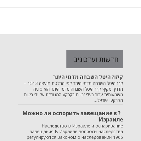
חדשות ועדכונים
קיזוז היטל השבחה מדמי היתר
קיזוז היטל השבחה מדמי היתר לפי החלטת מועצה 1513 –
מדריך מקיף קיזוז היטל השבחה מדמי היתר הוא סוגיה
משמעותית עבור בעלי זכויות בקרקע המנוהלת על ידי רשות
מקרקעי ישראל…
? Можно ли оспорить завещание в
Израиле
Наследство в Израиле и оспаривание
завещания В Израиле вопросы наследства
регулируются Законом о наследовании 1965