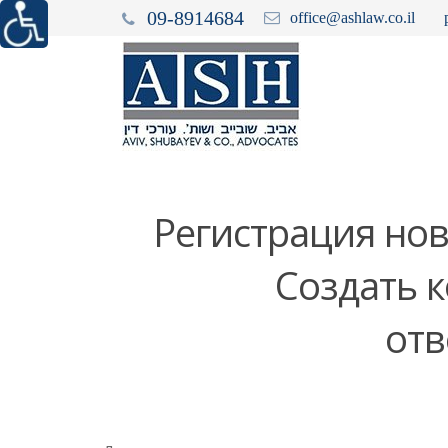
09-8914684
office@ashlaw.co.il
Регистрация нов
Создать 
отв