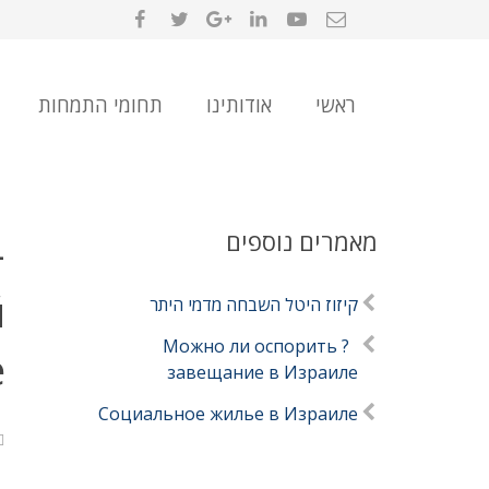
ראשי
אודותינו
תחומי התמחות
מאמרים נוספים
–
й
קיזוז היטל השבחה מדמי היתר
? Можно ли оспорить
е
завещание в Израиле
Социальное жилье в Израиле