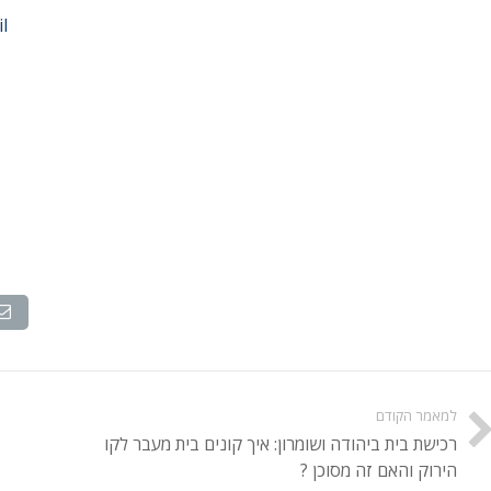
l
למאמר הקודם
רכישת בית ביהודה ושומרון: איך קונים בית מעבר לקו
הירוק והאם זה מסוכן ?