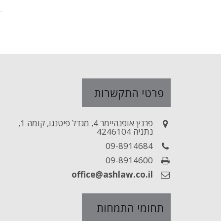
פרטי התקשרות
פרנץ אופנהיימר 4, מגדל פיטנגו, קומה 1,
נתניה 4246104
09-8914684
09-8914600
office@ashlaw.co.il
תחומי התמחות