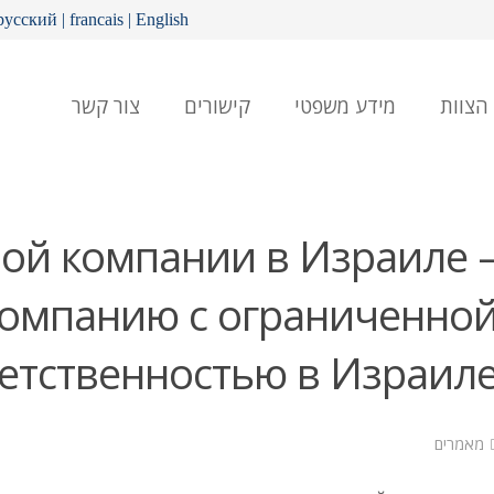
русский
|
francais
|
English
הצוות
מידע משפטי
קישורים
צור קשר
ой компании в Израиле 
компанию с ограниченно
етственностью в Израил
מאמרים