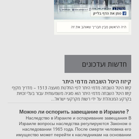
חדשות ועדכונים
קיזוז היטל השבחה מדמי היתר
קיזוז היטל השבחה מדמי היתר לפי החלטת מועצה 1513 – מדריך מקיף
קיזוז היטל השבחה מדמי היתר הוא סוגיה משמעותית עבור בעלי זכויות
בקרקע המנוהלת על ידי רשות מקרקעי ישראל…
? Можно ли оспорить завещание в Израиле
Наследство в Израиле и оспаривание завещания В
Израиле вопросы наследства регулируются Законом о
наследовании 1965 года. После смерти человека его
имущество может перейти к наследникам на основании