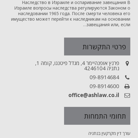
Наследство в Израиле и оспаривание завещания В
Израиле вопросы наследства регулируются Законом о
наследовании 1965 года. После смерти человека его
имущество может перейти к наследникам на основании
завещания или, если…
פרטי התקשרות
פרנץ אופנהיימר 4, מגדל פיטנגו, קומה 1,
נתניה 4246104
09-8914684
09-8914600
office@ashlaw.co.il
תחומי התמחות
עורך דין מקרקעין בנתניה