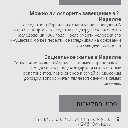
? Можно ли оспорить завещание в
Израиле
Наследство в Израиле и оспаривание завещания В
Израиле вопросы наследства регулируются Законом о
наследовании 1965 года. После смерти человека его
имущество может перейти к наследникам на основании
завещания или, если…
Социальное жилье в Израиле
Социальное жилье в Израиле: кто имеет право и как
получить квартиру Амидар Для многих новых
репатриантов, пенсионеров и семей с невысоким
доходом вопрос жилья является одним из самых
важных…
פרטי התקשרות
פרנץ אופנהיימר 4, מגדל פיטנגו, קומה 1,
נתניה 4246104