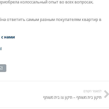
риобрела колоссальный опыт во всех вопросах,
обна ответить самым разным покупателям квартир в
 с нами
l
למאמר הקודם
תיקון בית משותף – תיקון צו בית משותף