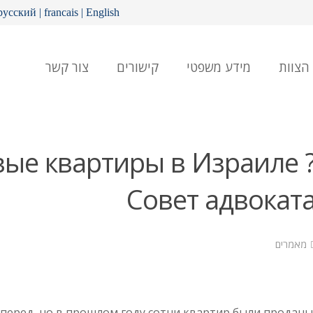
русский
|
francais
|
English
הצוות
מידע משפטי
קישורים
צור קשר
ые квартиры в Израиле 
Совет адвокат
מאמרים
перед, но в прошлом году сотни квартир были проданы