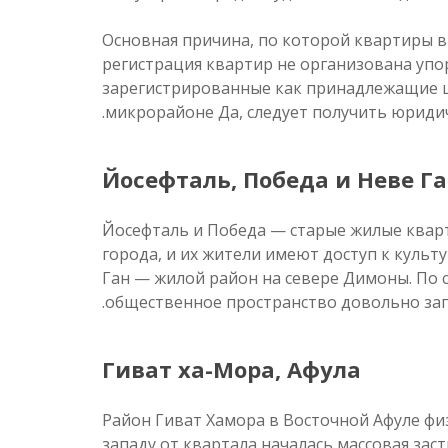
Основная причина, по которой квартиры в 
регистрация квартир не организована упор
зарегистрированные как принадлежащие ц
микрорайоне Да, следует получить юриди
Йосефталь, Победа и Неве Г
Йосефталь и Победа — старые жилые кварт
города, и их жители имеют доступ к куль
Ган — жилой район на севере Димоны. По с
общественное пространство довольно зап
Гиват ха-Мора, Афула
Район Гиват Хамора в Восточной Афуле физ
западу от квартала началась массовая заст