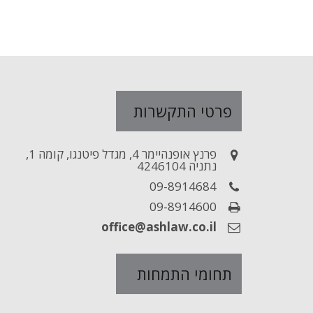
פרטי התקשרות
פרנץ אופנהיימר 4, מגדל פיטנגו, קומה 1,
נתניה 4246104
09-8914684
09-8914600
office@ashlaw.co.il
תחומי התמחות