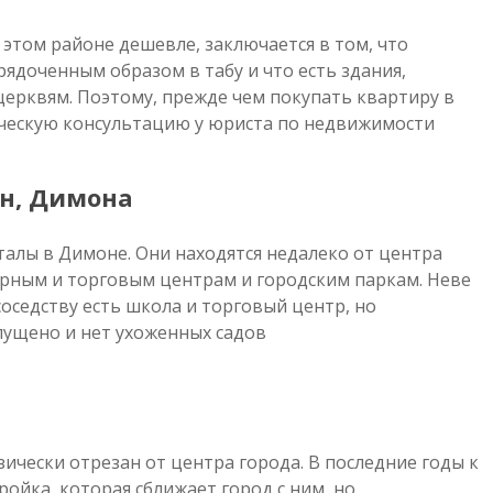
этом районе дешевле, заключается в том, что
ядоченным образом в табу и что есть здания,
ерквям. Поэтому, прежде чем покупать квартиру в
ческую консультацию у юриста по недвижимости.
ан, Димона
алы в Димоне. Они находятся недалеко от центра
турным и торговым центрам и городским паркам. Неве
оседству есть школа и торговый центр, но
ущено и нет ухоженных садов.
ически отрезан от центра города. В последние годы к
ройка, которая сближает город с ним, но