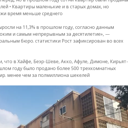
лей • Квартиры маленькие и в старых домах, но
ажи время меньше среднего
ыросли на 11,3% в прошлом году, согласно данным
соким и самым непрерывным за десятилетие», —
ральным бюро. статистики Рост зафиксирован во всех
 что в Хайфе, Беэр-Шеве, Акко, Афуле, Димоне, Кирьят-
шлом году было продано более 500 трехкомнатных
ир. менее чем за полмиллиона шекелей