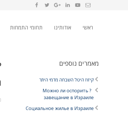
ראשי
אודותינו
תחומי התמחות
מאמרים נוספים
?
а
קיזוז היטל השבחה מדמי היתר
? Можно ли оспорить
завещание в Израиле
Социальное жилье в Израиле