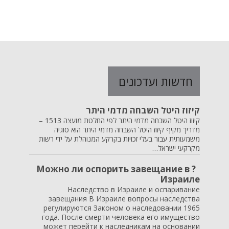
חדשות ועדכונים
קיזוז היטל השבחה מדמי היתר
קיזוז היטל השבחה מדמי היתר לפי החלטת מועצה 1513 –
מדריך מקיף קיזוז היטל השבחה מדמי היתר הוא סוגיה
משמעותית עבור בעלי זכויות בקרקע המנוהלת על ידי רשות
מקרקעי ישראל…
? Можно ли оспорить завещание в
Израиле
Наследство в Израиле и оспаривание
завещания В Израиле вопросы наследства
регулируются Законом о наследовании 1965
года. После смерти человека его имущество
может перейти к наследникам на основании