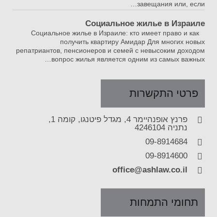
завещания или, если…
Социальное жилье в Израиле
Социальное жилье в Израиле: кто имеет право и как
получить квартиру Амидар Для многих новых
репатриантов, пенсионеров и семей с невысоким доходом
вопрос жилья является одним из самых важных…
פרטי התקשרות
פרנץ אופנהיימר 4, מגדל פיטנגו, קומה 1,
נתניה 4246104
09-8914684
09-8914600
office@ashlaw.co.il
תחומי התמחות