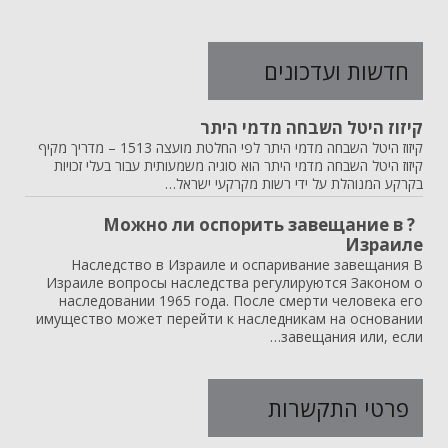
חדשות ועדכונים
קיזוז היטל השבחה מדמי היתר
קיזוז היטל השבחה מדמי היתר לפי החלטת מועצה 1513 – מדריך מקיף
קיזוז היטל השבחה מדמי היתר הוא סוגיה משמעותית עבור בעלי זכויות
בקרקע המנוהלת על ידי רשות מקרקעי ישראל…
? Можно ли оспорить завещание в
Израиле
Наследство в Израиле и оспаривание завещания В
Израиле вопросы наследства регулируются Законом о
наследовании 1965 года. После смерти человека его
имущество может перейти к наследникам на основании
завещания или, если…
פרטי התקשרות