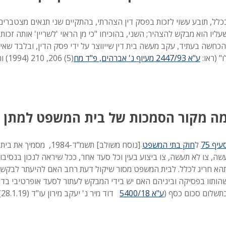
כלל, תובע עשוי לזכות בפסק דין הצהרתי, בהתקיים שני תנאים מצטברים
עליו הוא מבקש להצהיר; השני, בהוכיחו "כי מן הראוי 'לשריין' אותה זכות
הכחשה בעתיד, עקב מעשה בית דין שייווצר על ידי פסק הדין, ובלבד שאי
ו" (ראו:
ע"א 2447/93 מעיוף נ' אברהים, פ"ד מח
(5) 206, 210 (1994) וההפניות שם).
ה מקור הסמכות של בית המשפט למתן פ
עיף 75
ל
חוק בתי המשפט
[נוסח משולב] תשמ"ד-84
שה, צו לא תעשה, צו ביצוע בעין וכל סעד אחר, ככל שיראה לנכון בנסיבו
הא חריג לכלל. לבית המשפט מסור שיקול דעת רחב האם להיעתר לבקשה 
הותוו בפסיקה וביניהם האם יש בידי המבקש לעתור לסעד אופרטיבי בדמות
תשלום סכום כסף (
ע"א 5400/18
דוד מיר נ' יעקב מירון עו"ד (28.1.19)).