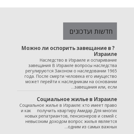
חדשות ועדכונים
? Можно ли оспорить завещание в
Израиле
Наследство в Израиле и оспаривание
завещания В Израиле вопросы наследства
регулируются Законом о наследовании 1965
года. После смерти человека его имущество
может перейти к наследникам на основании
завещания или, если…
Социальное жилье в Израиле
Социальное жилье в Израиле: кто имеет право
и как получить квартиру Амидар Для многих
новых репатриантов, пенсионеров и семей с
невысоким доходом вопрос жилья является
одним из самых важных…