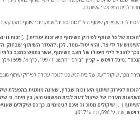
מתיר לבית המשפט לעשות כן.
זכות לדרוש פירוק שיתוף היא "זכות יסודית" שמוקנית לשותף במקרקעין:
הזכות של כל שותף לפירוק השיתוף היא זכות יסודית
[…]
זכות זו י
שימוש על ידי צד, והיא יסוד-מסד, לכן, להסדר השיתוף שבחוק. הד
בכך להוביל לידי חיסולו של מצב השיתוף, אשר נתפש כמצב בלתי רצ
נכס"
(
מיגל דויטש
– קניין
, "בורסי" התשנ"ז 1997, כרך א',
595
ואילך.
תירה מכך, שיקול דעתו של בית המשפט לנוכח עתירה לפירוק שיתוף מוגבל
הזכות לפירוק שיתוף היא זכות שבדין, שאינה מותנית בהפעלת שיק
שמעות העדרו של שיקול דעת לבית המשפט היא, בין היתר, כי שיקו
שיתוף
[…]
שיקולים מסוג זה אינם לגיטימיים. כך גם שיקולים שעני
דויטש
, שם, ע' 596, וגם ע' 617).