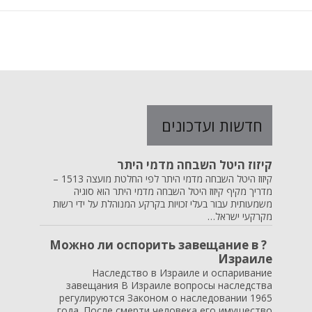
חדשות ועדכונים
קיזוז היטל השבחה מדמי היתר
קיזוז היטל השבחה מדמי היתר לפי החלטת מועצה 1513 –
מדריך מקיף קיזוז היטל השבחה מדמי היתר הוא סוגיה
משמעותית עבור בעלי זכויות בקרקע המנוהלת על ידי רשות
מקרקעי ישראל…
? Можно ли оспорить завещание в
Израиле
Наследство в Израиле и оспаривание
завещания В Израиле вопросы наследства
регулируются Законом о наследовании 1965
года. После смерти человека его имущество