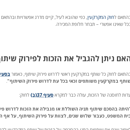
התאם ל
חוק המקרקעין
, כפי שהובא לעיל, קיים מדרג אפשרויות ובהתאם 
כל שאינו אפשרי – תבחר חלופת המכירה.
אם ניתן להגביל את הזכות לפירוק שיתו
התאם לחוק כל שותף במקרקעין ראשי לדרוש פירוק שיתוף, כאמור
בסעיף 37
ותף במקרקעין משותפים זכאי בכל עת לדרוש פירוק השיתוף"
.
דות לחוסנה של הזכות, עולה כבר למקרא
סעיף 37(ב)
לחוק:
היתה בהסכם שיתוף תניה השוללת או מגבילה את הזכות לדרוש פי
ית המשפט, כעבור שלוש שנים, לצוות על פירוק השיתוף, על אף הת
אמור שגם אם שותפים התנו בהסכמה על הזכות של שותף במקרקעין לדר