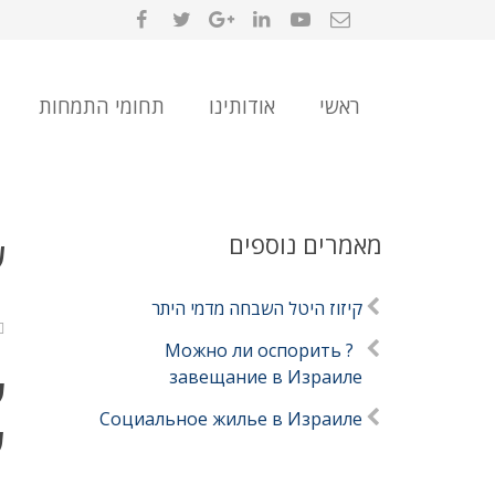
ראשי
אודותינו
תחומי התמחות
מאמרים נוספים
ע
קיזוז היטל השבחה מדמי היתר
? Можно ли оспорить
завещание в Израиле
ע
Социальное жилье в Израиле
ש