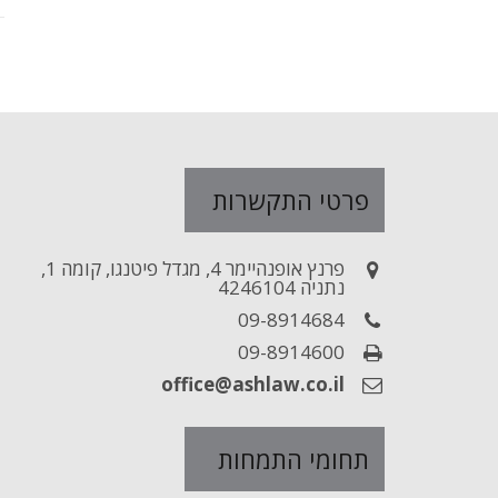
פרטי התקשרות
פרנץ אופנהיימר 4, מגדל פיטנגו, קומה 1,
נתניה 4246104
09-8914684
09-8914600
office@ashlaw.co.il
תחומי התמחות