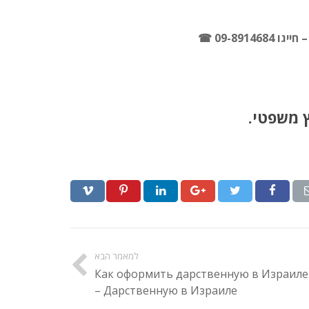
– חייגו 09-8914684 ☎
ץ משפטי.
למאמר הבא
Как оформить дарственную в Израиле
– Дарственную в Израиле