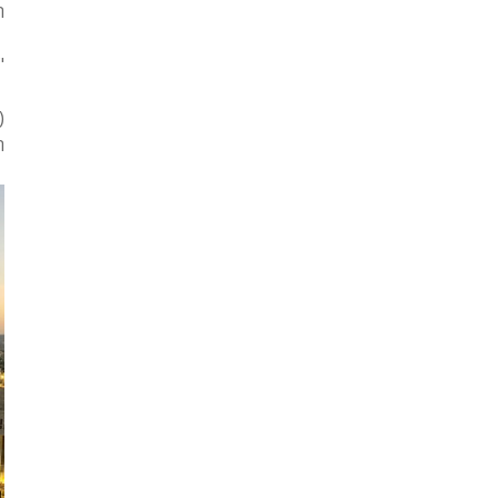
ה
"
(
ה