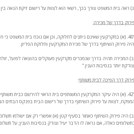
ג) ראה בית המשפט צורך בכך, רשאי הוא לצוות על רישום זיקת הנאה בין 
ירוק בדרך של מכירה:
"40. (א) במקרקעין שאינם ניתנים לחלוקה, וכן אם נוכח בית המשפט כי 
היה פירוק השיתוף בדרך של מכירת המקרקעין וחלוקת הפדיון.
ב) המכירה תהיה בדרך שנמכרים מקרקעין מעוקלים בהוצאה לפועל, זולת
צודקת יותר בנסיבות הענין."
ירוק דרך הפיכה לבית משותף
:
"42. (א) היה עיקר המקרקעין המשותפים בית הראוי להירשם כבית משות
מפקח, לצוות על פירוק השיתוף בדרך של רישום הבית בפנקס הבתים המ
ב) היה פירוק השיתוף כאמור בסעיף קטן (א) אפשרי רק אם ישולמו תשלומ
תשלומים כאלה, אם נראה לו הדבר יעיל וצודק בנסיבות הענין; על תשלומי האיזון יחולו הוראו