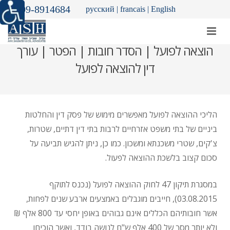
09-8914684
русский
|
francais
|
English
הוצאה לפועל | הסדר חובות | הפטר | עורך
דין להוצאה לפועל
הליכי ההוצאה לפועל מאפשרים מימוש של פסק דין והחלטות
ביניים של בתי משפט אזרחיים לרבות בתי דין דתיים, שטרות,
צ'קים, שטרי משכנתא ומשכון. כמו כן, ניתן להגיש תביעה על
סכום קצוב בלשכת ההוצאה לפעול.
במסגרת תיקון 47 לחוק ההוצאה לפועל (נכנס לתוקף
03.08.2015), חייבים מוגבלים באמצעים ארבע שנים לפחות,
אשר חובותיהם הכללים אינם גבוהים באופן יחסי עד 800 אלף ₪
ולא יותר מסך של 400 אלף ש"ח לנושה בודד, ואשר הוכיחו