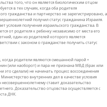
льства того, что он является биологическим отцом
уется в тех случаях, когда оба родителя
го гражданства и партнерство не зарегистрировано, а
вершеннолетний получил статус гражданина Израиля.
ает условия получения израильского гражданства. В
тся от родителя к ребенку независимо от места его
тний, один из родителей которого является
ветствии с законом о гражданстве получить статус
ях, когда родители являются смешанной парой =
ин (или наоборот) и пара не признана МВД (брак или
и это сделали) не начинать процесс воссоединения
х Министерство внутренних дел в качестве условия
а несовершеннолетнему ставит доказательство
тнего. Доказательство отцовства осуществляется с
ста ДНК.