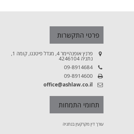
פרטי התקשרות
פרנץ אופנהיימר 4, מגדל פיטנגו, קומה 1,
נתניה 4246104
09-8914684
09-8914600
office@ashlaw.co.il
תחומי התמחות
עורך דין מקרקעין בנתניה