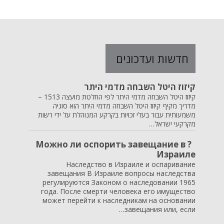
חדשות ועדכונים
קיזוז היטל השבחה מדמי היתר
קיזוז היטל השבחה מדמי היתר לפי החלטת מועצה 1513 –
מדריך מקיף קיזוז היטל השבחה מדמי היתר הוא סוגיה
משמעותית עבור בעלי זכויות בקרקע המנוהלת על ידי רשות
מקרקעי ישראל…
? Можно ли оспорить завещание в
Израиле
Наследство в Израиле и оспаривание
завещания В Израиле вопросы наследства
регулируются Законом о наследовании 1965
года. После смерти человека его имущество
может перейти к наследникам на основании
завещания или, если…