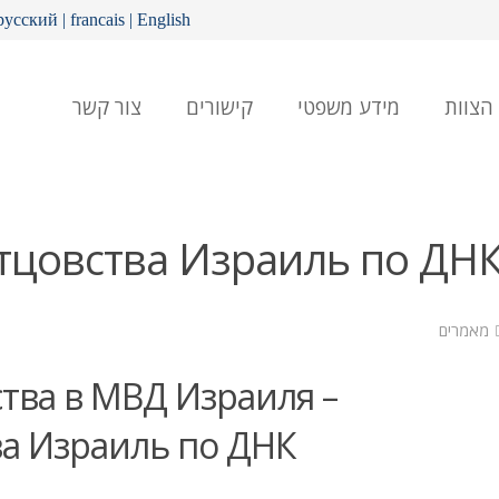
русский
|
francais
|
English
הצוות
מידע משפטי
קישורים
צור קשר
тцовства Израиль по ДН
מאמרים
тва в МВД Израиля –
ва Израиль по ДНК