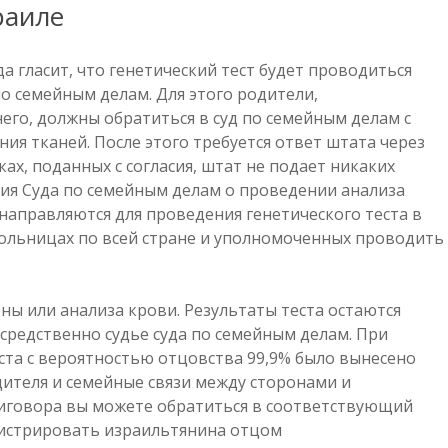
раиле
а гласит, что генетический тест будет проводиться
о семейным делам. Для этого родители,
го, должны обратиться в суд по семейным делам с
ия тканей. После этого требуется ответ штата через
ах, поданных с согласия, штат не подает никаких
ия Суда по семейным делам о проведении анализа
направляются для проведения генетического теста в
больницах по всей стране и уполномоченных проводить
ны или анализа крови. Результаты теста остаются
редственно судье суда по семейным делам. При
та с вероятностью отцовства 99,9% было вынесено
теля и семейные связи между сторонами и
иговора вы можете обратиться в соответствующий
гистрировать израильтянина отцом